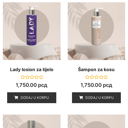
Lady losion za tijelo
Šampon za kosu
O
O
1,750.00
рсд
1,750.00
рсд
c
c
j
j
e
e
DODAJ U KORPU
DODAJ U KORPU
n
n
j
j
e
e
n
n
o
o
0
0
o
o
d
d